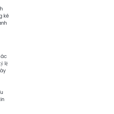
ch
g kê
anh
các
ỷ lệ
này
ấu
in