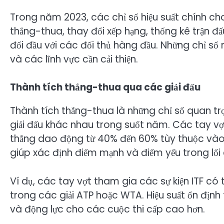
Trong năm 2023, các chỉ số hiệu suất chính c
thắng-thua, thay đổi xếp hạng, thống kê trận đ
đối đầu với các đối thủ hàng đầu. Những chỉ số
và các lĩnh vực cần cải thiện.
Thành tích thắng-thua qua các giải đấu
Thành tích thắng-thua là những chỉ số quan tr
giải đấu khác nhau trong suốt năm. Các tay vợt 
thắng dao động từ 40% đến 60% tùy thuộc vào 
giúp xác định điểm mạnh và điểm yếu trong lối 
Ví dụ, các tay vợt tham gia các sự kiện ITF có 
trong các giải ATP hoặc WTA. Hiệu suất ổn định 
và động lực cho các cuộc thi cấp cao hơn.