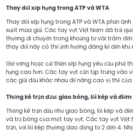
Thay đổi xếp hạng trong ATP và WTA
Thay đổi xếp hạng trong ATP và WTA phản ánh h
suốt mùa giải. Các tay vợt Việt Nam đã trải qu
thường di chuyển trong khoảng từ vài trăm đế
thay đổi này có thể ảnh hưởng đáng kể đến khả 
Giữ vững hoặc cải thiện xếp hạng yêu cầu phải thi
hạng cao hơn. Các tay vợt cần tập trung vào v
các giải đấu khác nhau để nâng cao vị thế của
Thống kê trận đấu: giao bóng, lỗi kép và điểm
Thống kê trận đấu như giao bóng, lỗi kép và điể
và trả bóng của một tay vợt. Các tay vợt Việt
trận, với lỗi kép thường dao động từ 2 đến 4. Nh