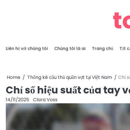
Skip
t
to
content
Liên hệ với chúng tôi
Chúng tôi là ai
Trang chủ
Tất c
Home
Thống kê cầu thủ quần vợt tại Việt Nam
Chỉ s
Chỉ số hiệu suất của tay
14/11/2025
Clara Voss