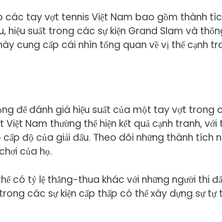
ho các tay vợt tennis Việt Nam bao gồm thành tí
ấu, hiệu suất trong các sự kiện Grand Slam và thốn
 này cung cấp cái nhìn tổng quan về vị thế cạnh tr
ọng để đánh giá hiệu suất của một tay vợt trong 
Việt Nam thường thể hiện kết quả cạnh tranh, với t
cấp độ của giải đấu. Theo dõi những thành tích 
chơi của họ.
thể có tỷ lệ thắng-thua khác với những người thi đ
trong các sự kiện cấp thấp có thể xây dựng sự tự t