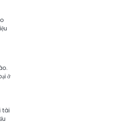
ao
iệu
ào.
ại ở
 tài
đấu