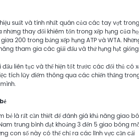
iệu suất và tính nhất quán của các tay vợt tron
a những thay đổi khiêm tốn trong xếp hạng của họ
n giữa 200 trong bảng xếp hạng ATP và WTA. Nhữn
năng tham gia các giải đấu và thứ hạng hạt giống
 đấu liên tục và thể hiện tốt trước các đối thủ có 
iệc tích lũy điểm thông qua các chiến thắng tron
 mình.
 bẻ
m bẻ là rất cần thiết để đánh giá khả năng giao b
 Nam trung bình đạt khoảng 3 đến 5 giao bóng mỗ
ững con số này có thể chỉ ra các lĩnh vực cần cải