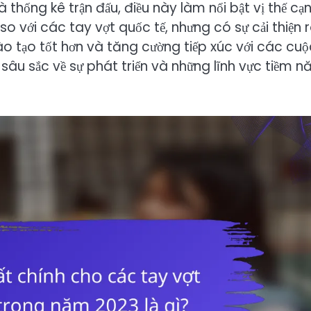
 thống kê trận đấu, điều này làm nổi bật vị thế cạ
o với các tay vợt quốc tế, nhưng có sự cải thiện 
đào tạo tốt hơn và tăng cường tiếp xúc với các cuộ
 sâu sắc về sự phát triển và những lĩnh vực tiềm n