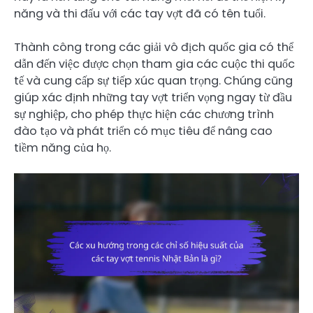
năng và thi đấu với các tay vợt đã có tên tuổi.
Thành công trong các giải vô địch quốc gia có thể
dẫn đến việc được chọn tham gia các cuộc thi quốc
tế và cung cấp sự tiếp xúc quan trọng. Chúng cũng
giúp xác định những tay vợt triển vọng ngay từ đầu
sự nghiệp, cho phép thực hiện các chương trình
đào tạo và phát triển có mục tiêu để nâng cao
tiềm năng của họ.