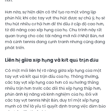
hơn.
Hơn nữa, sự hiện diện có thể tạo ra một vòng lặp
phản hồi; khi các tay vợt thu hút được sự chú ý, họ sẽ
thu hút nhiều cơ hội hơn để thi đấu ở cấp độ cao hơn,
từ đó nâng cao xếp hạng của họ. Chu trình này rất
quan trọng cho các tài năng mới nổi ở Nhật Bản, nơi
mà cảnh tennis đang cạnh tranh nhưng cũng đang
phát triển.
Liên hệ giữa xếp hạng và kết quả trận đấu
Có một mối liên hệ rõ ràng giữa xếp hạng của một
tay vợt và kết quả trận đấu của họ. Thông thường,
các tay vợt xếp hạng cao hơn có xu hướng thắng
nhiều trận hơn trước các đối thủ xếp hạng thấp hơn,
phản ánh kỹ năng và kinh nghiệm của họ. Đối với
các tay vợt tennis Nhật Bản, duy trì một xếp hạng
mạnh có thể là yếu tố quyết định trong việc đảm bảo