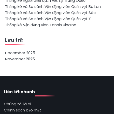
Thống kê người chơi quần vợt tại Trung Quốc
Thống kê và So sánh Vận động viên Quần vợt Ba Lan
Thống kê và So sánh Vận động viên Quần vợt Séc
Thống kê và So sánh Vận động viên Quần vợt Ý
Thống kê Vận động viên Tennis Ukraina
Lưu trữ
December 2025
November 2025
Liên kết nhanh
Chúng tôi là ai
Chính sách bảo mật