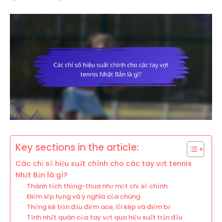
Key sections in the article:
Các chỉ số hiệu suất chính cho các tay vợt tennis
Nhật Bản là gì?
Thành tích thắng-thua như một chỉ số chính
Điểm xếp hạng và ý nghĩa của chúng
Thống kê trận đấu điểm ace, lỗi kép và điểm bẻ
Tính nhất quán của tay vợt qua hiệu suất trận đấu