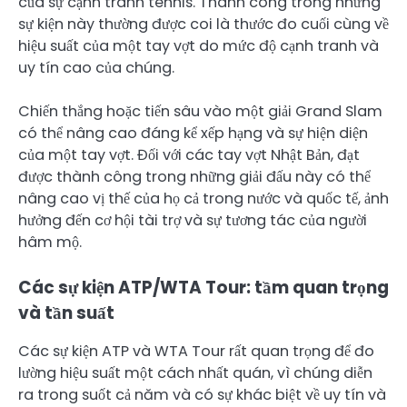
của sự cạnh tranh tennis. Thành công trong những
sự kiện này thường được coi là thước đo cuối cùng về
hiệu suất của một tay vợt do mức độ cạnh tranh và
uy tín cao của chúng.
Chiến thắng hoặc tiến sâu vào một giải Grand Slam
có thể nâng cao đáng kể xếp hạng và sự hiện diện
của một tay vợt. Đối với các tay vợt Nhật Bản, đạt
được thành công trong những giải đấu này có thể
nâng cao vị thế của họ cả trong nước và quốc tế, ảnh
hưởng đến cơ hội tài trợ và sự tương tác của người
hâm mộ.
Các sự kiện ATP/WTA Tour: tầm quan trọng
và tần suất
Các sự kiện ATP và WTA Tour rất quan trọng để đo
lường hiệu suất một cách nhất quán, vì chúng diễn
ra trong suốt cả năm và có sự khác biệt về uy tín và