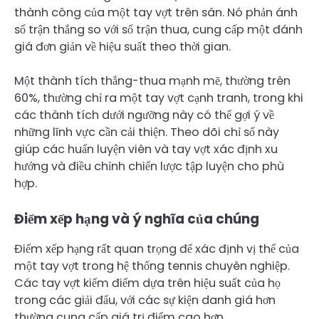
thành công của một tay vợt trên sân. Nó phản ánh
số trận thắng so với số trận thua, cung cấp một đánh
giá đơn giản về hiệu suất theo thời gian.
Một thành tích thắng-thua mạnh mẽ, thường trên
60%, thường chỉ ra một tay vợt cạnh tranh, trong khi
các thành tích dưới ngưỡng này có thể gợi ý về
những lĩnh vực cần cải thiện. Theo dõi chỉ số này
giúp các huấn luyện viên và tay vợt xác định xu
hướng và điều chỉnh chiến lược tập luyện cho phù
hợp.
Điểm xếp hạng và ý nghĩa của chúng
Điểm xếp hạng rất quan trọng để xác định vị thế của
một tay vợt trong hệ thống tennis chuyên nghiệp.
Các tay vợt kiếm điểm dựa trên hiệu suất của họ
trong các giải đấu, với các sự kiện danh giá hơn
thường cung cấp giá trị điểm cao hơn.