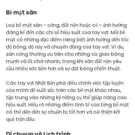
Bề mặt sân
Loại bề mặt sân – cứng, đất nện hoặc cỏ – ảnh hưởng
đáng kể đến các chỉ số hiệu suất của tay vợt. Mỗi bề
mặt có những đặc điểm riêng biệt ảnh hưởng đến tốc
độ bóng, độ nảy và chuyển động của tay vợt. Ví dụ,
sân cứng thường ưu tiên cho những cú giao bóng
mạnh và lối chơi nhanh, trong khi sân đất nện yêu
cầu nhiều sức bền hơn và sự đặt bóng chiến thuật.
Các tay vợt Nhật Bản phải điều chỉnh việc tập luyện
của mình để xuất sắc trên các bề mặt khác nhau,
tập trung vào những kỹ năng cụ thể giúp nâng cao
hiệu suất. Hiểu rõ những điểm tinh tế của từng bề mặt
có thể dẫn đến sự chuẩn bị tốt hơn và cải thiện kết
quả trận đấu.
Di chuyển và Lịch trình