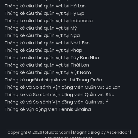
Thống kê cầu thủ quần vợt tại Hà Lan
Thống kê cầu thủ quần vợt tại Hy Lạp
Thống kê cầu thủ quần vợt tại Indonesia
Thống kê cầu thủ quần vợt tại Mỹ
Thống kê cầu thủ quần vợt tại Nga
Thống kê cầu thủ quần vợt tại Nhật Bản
Thống kê cầu thủ quần vợt tại Pháp
Thống kê cầu thủ quần vợt tại Tây Ban Nha
Thống kê cầu thủ quần vợt tại Thái Lan
Thống kê cầu thủ quần vợt tại Việt Nam
Thống kê người chơi quần vợt tại Trung Quốc
Thống kê và So sánh Vận động viên Quần vợt Ba Lan
Thống kê và So sánh Vận động viên Quần vợt Séc
Thống kê và So sánh Vận động viên Quần vợt Ý
Thống kê Vận động viên Tennis Ukraina
Copyright © 2026
tofulator.com
| Magnific Blog by
Ascendoor
|