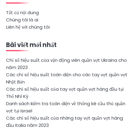
Tất cả nội dung
Chúng tôi là ai
Liên hệ với chúng tôi
Bài viết mới nhất
Chỉ số hiệu suất của vận động viên quần vợt Ukraina cho
năm 2023
Các chỉ số hiệu suất toàn diện cho các tay vợt quần vợt
Nhật Bản
Các chỉ số hiệu suất của tay vợt quần vợt hàng đầu tại
Thổ Nhĩ Kỳ
Danh sách kiểm tra toàn diện về thống kê cầu thủ quần
vợt tại Israel
Các chỉ số hiệu suất của những tay vợt quần vợt hàng
đầu Italia năm 2023