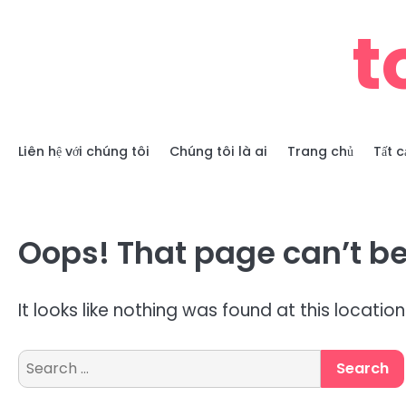
Skip
t
to
content
Liên hệ với chúng tôi
Chúng tôi là ai
Trang chủ
Tất c
Oops! That page can’t be
It looks like nothing was found at this locatio
Search
for: