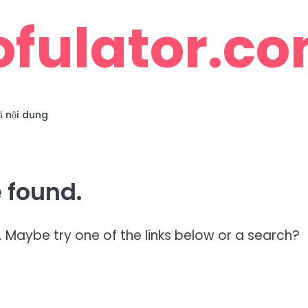
ofulator.c
ả nội dung
 found.
n. Maybe try one of the links below or a search?